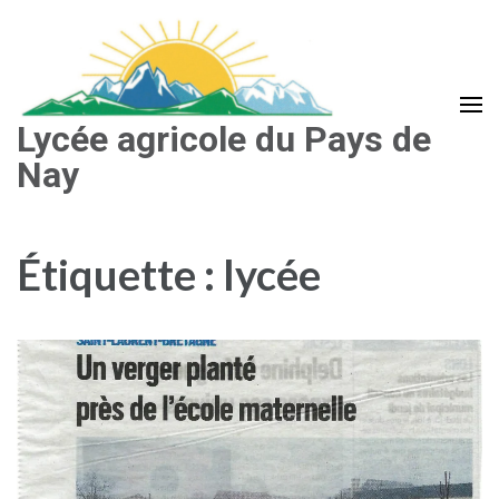
Aller
au
contenu
(Pressez
Lycée agricole du Pays de
Entrée)
Nay
Étiquette :
lycée