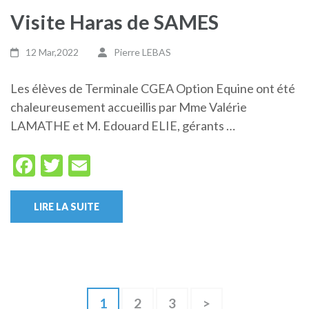
Visite Haras de SAMES
12 Mar,2022
Pierre LEBAS
Les élèves de Terminale CGEA Option Equine ont été
chaleureusement accueillis par Mme Valérie
LAMATHE et M. Edouard ELIE, gérants …
Facebook
Twitter
Email
LIRE LA SUITE
Pagination
Page
Page
Page
1
2
3
>