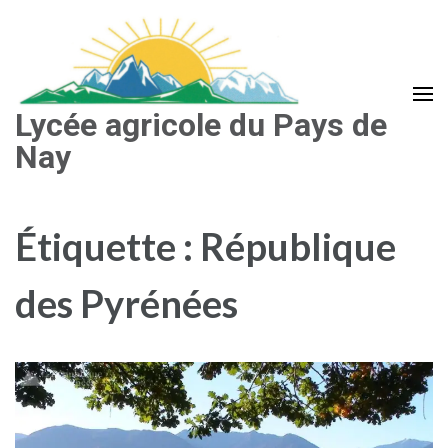
Aller
au
contenu
(Pressez
Lycée agricole du Pays de
Entrée)
Nay
Étiquette :
République
des Pyrénées