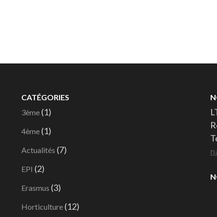
CATÉGORIES
N
(1)
L
3ème
R
(1)
4ème
T
(7)
Actualités
n
(2)
EPI
N
(3)
Erasmus
(12)
Horticulture