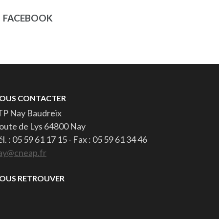
FACEBOOK
OUS CONTACTER
TP Nay Baudreix
oute de Lys 64800 Nay
él. : 05 59 61 17 15 - Fax : 05 59 61 34 46
ay@cneap.fr
OUS RETROUVER