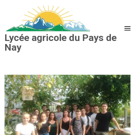
Aller
au
contenu
(Pressez
Lycée agricole du Pays de
Entrée)
Nay